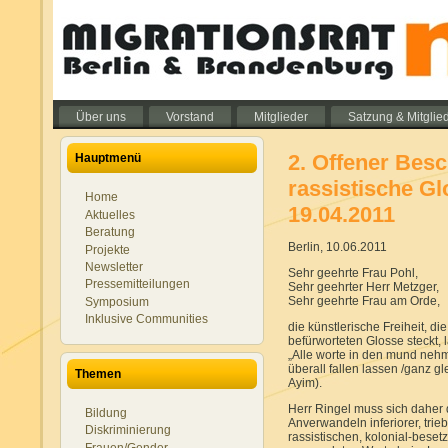
Über uns
Vorstand
Mitglieder
Satzung & Mitglie
2. Offener Bes
Hauptmenü
rassistische Gl
Home
19.04.2011
Aktuelles
Beratung
Berlin, 10.06.2011
Projekte
Newsletter
Sehr geehrte Frau Pohl,
Pressemitteilungen
Sehr geehrter Herr Metzger,
Sehr geehrte Frau am Orde,
Symposium
Inklusive Communities
die künstlerische Freiheit, di
befürworteten Glosse steckt, 
„Alle worte in den mund nehm
überall fallen lassen /ganz gle
Themen
Ayim).
Herr Ringel muss sich daher 
Bildung
Anverwandeln inferiorer, tri
Diskriminierung
rassistischen, kolonial-beset
Frauen/Gender