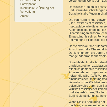
verwendeten Worte beim Lese
Partizipation
Rassistische, kolonial-beset
Interkulturelle Öffnung der
und Grenzüberschreitungen an
Verwaltung
Sprache ist die Mutter, nich
Archiv
Die von Herrn Ringel verwen
„Der Text ist nicht rassistisch
inakzeptabel wie die unter s
Autonomie, die er bei der taz g
Diffamierungen missbrauchen.
Eingeständnis seines Fehlver
der Meinung ist, dass es gar 
Der Verweis auf die Autonomi
Ansicht nach die Chefredaktio
Denkrichtungen, die durch di
mangelnder Konsequenz einers
Sprachbilder für die taz abzu
unwidersprochen zuzulassen.
öffentlich gemachte rassisti
Auseinandersetzungen zu rea
notwendig wären). Als Vertre
einflussreichen, meinungsm
vielmehr in der Pflicht einen 
beispielsweise durch den Star
Wirkkraft rassistischer, kolon
und Kinderbüchern, Straßenn
Berlins bietet hierfür zahlre
Wenn Sie zur Abbildung der Re
möchten, so wäre, neben eine