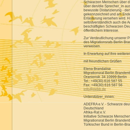
Schwarzen Menschen über d
über den/die Sprecher_in aus
bewusste Distanzierung - den
gekennzeichnet und am Ende 
Erläuterung versehen wird. 
selbstverständlich auch die A
beschäftigten Schwarzen Deu
öffentlichem Interesse.
Zur Verdeutlichung unserer Po
des Migrationsrats Berlin Br
verweisen.
In Erwartung auf Ihre weiteren
mit freundlichen Grüßen
Elena Brandalise
Migrationsrat Berlin Brandenb
Oranienstr. 34 10999 Berlin
Tel.: +49(30) 616 587 55
Fax: +49(30) 616 587 56
info@mrbb.de
Unterstützer_innen:
ADEFRA e.V. - Schwarze deu
Deutschland
Afrika-Rat e.V.
Initiative Schwarze Menschen
Migrationsrat Berlin Branden
Türkischer Bund in Berlin-Br