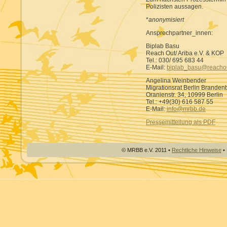
Polizisten aussagen.
*
anonymisiert
Ansprechpartner_innen:
Biplab Basu
Reach Out/ Ariba e.V. & KOP
Tel.: 030/ 695 683 44
E-Mail:
biplab_basu@reachou
Angelina Weinbender
Migrationsrat Berlin Brandenb
Oranienstr. 34, 10999 Berlin
Tel.: +49(30) 616 587 55
E-Mail:
info@mrbb.de
Pressemitteilung als PDF
© MRBB e.V. 2011 •
Rechtliche Hinweise
• 