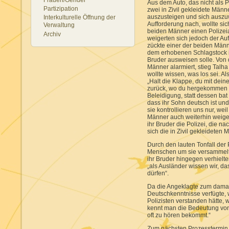
Aus dem Auto, das nicht als 
Partizipation
zwei in Zivil gekleidete Männ
auszusteigen und sich auszuw
Interkulturelle Öffnung der
Aufforderung nach, wollte si
Verwaltung
beiden Männer einen Polizeia
Archiv
weigerten sich jedoch der A
zückte einer der beiden Männ
dem erhobenen Schlagstock im
Bruder ausweisen solle. Von
Männer alarmiert, stieg Talh
wollte wissen, was los sei. Al
„Halt die Klappe, du mit dei
zurück, wo du hergekommen bis
Beleidigung, statt dessen bat 
dass ihr Sohn deutsch ist und 
sie kontrollieren uns nur, wei
Männer auch weiterhin weiger
ihr Bruder die Polizei, die na
sich die in Zivil gekleideten 
Durch den lauten Tonfall der 
Menschen um sie versammelt u
ihr Bruder hingegen verhielte
„als Ausländer wissen wir, das
dürfen“.
Da die Angeklagte zum damal
Deutschkenntnisse verfügte, w
Polizisten verstanden hätte, 
kennt man die Bedeutung von 
oft zu hören bekommt.“
Zum nächsten Prozesstermin 