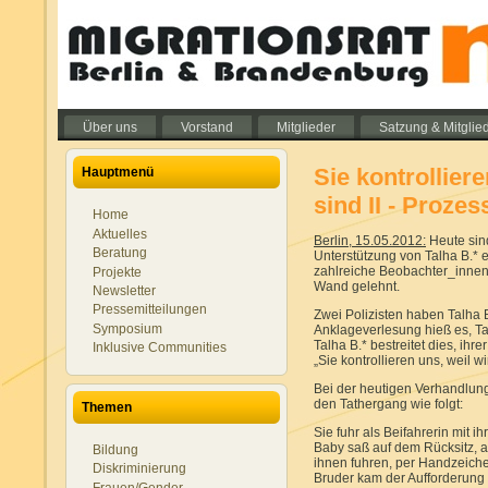
Über uns
Vorstand
Mitglieder
Satzung & Mitglie
Sie kontrollier
Hauptmenü
sind II - Prozes
Home
Aktuelles
Berlin, 15.05.2012:
Heute sin
Beratung
Unterstützung von Talha B.* e
zahlreiche Beobachter_innen
Projekte
Wand gelehnt.
Newsletter
Pressemitteilungen
Zwei Polizisten haben Talha 
Symposium
Anklageverlesung hieß es, Tal
Talha B.* bestreitet dies, ihr
Inklusive Communities
„Sie kontrollieren uns, weil w
Bei der heutigen Verhandlung 
den Tathergang wie folgt:
Themen
Sie fuhr als Beifahrerin mit 
Baby saß auf dem Rücksitz, a
Bildung
ihnen fuhren, per Handzeiche
Diskriminierung
Bruder kam der Aufforderung
Frauen/Gender