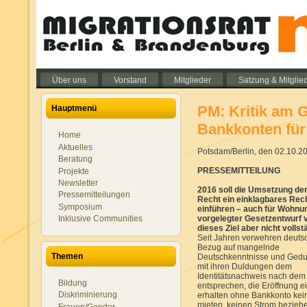
Über uns
Vorstand
Mitglieder
Satzung & Mitglie
PM: Kritik am 
Hauptmenü
Bankkonten für
Home
Aktuelles
Potsdam/Berlin, den 02.10.2
Beratung
PRESSEMITTEILUNG
Projekte
Newsletter
2016 soll die Umsetzung der
Pressemitteilungen
Recht ein einklagbares Rech
Symposium
einführen – auch für Wohnun
Inklusive Communities
vorgelegter Gesetzentwurf ve
dieses Ziel aber nicht vollst
Seit Jahren verwehren deutsc
Bezug auf mangelnde
Themen
Deutschkenntnisse und Gedul
mit ihren Duldungen dem
Identitätsnachweis nach de
Bildung
entsprechen, die Eröffnung e
Diskriminierung
erhalten ohne Bankkonto kei
mieten, keinen Strom bezieh
Frauen/Gender