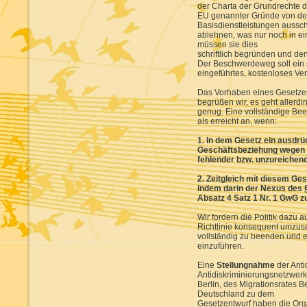
der Charta der Grundrechte d
EU genannter Gründe von der
Basisdienstleistungen aussc
ablehnen, was nur noch in ei
müssen sie dies
schriftlich begründen und d
Der Beschwerdeweg soll ein
eingeführtes, kostenloses Ve
Das Vorhaben eines Gesetzen
begrüßen wir, es geht allerdin
genug. Eine vollständige Bee
als erreicht an, wenn:
1. In dem Gesetz ein ausdr
Geschäftsbeziehung wegen
fehlender bzw. unzureichend
2. Zeitgleich mit diesem Ge
indem darin der Nexus des 
Absatz 4 Satz 1 Nr. 1 GwG 
Wir fordern die Politik dazu
Richtlinie konsequent umzuse
vollständig zu beenden und e
einzuführen.
Eine
Stellungnahme
der Anti
Antidiskriminierungsnetzwer
Berlin, des Migrationsrates 
Deutschland zu dem
Gesetzentwurf haben die Org