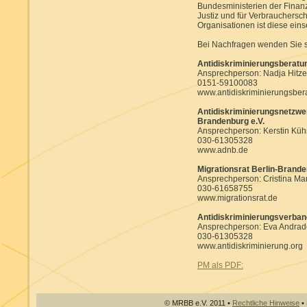
Bundesministerien der Finan
Justiz und für Verbrauchersch
Organisationen ist diese eins
Bei Nachfragen wenden Sie s
Antidiskriminierungsberatu
Ansprechperson: Nadja Hitz
0151-59100083
www.antidiskriminierungsbe
Antidiskriminierungsnetzwer
Brandenburg e.V.
Ansprechperson: Kerstin Kü
030-61305328
www.adnb.de
Migrationsrat Berlin-Brande
Ansprechperson: Cristina Mar
030-61658755
www.migrationsrat.de
Antidiskriminierungsverban
Ansprechperson: Eva Andrad
030-61305328
www.antidiskriminierung.org
PM als PDF:
© MRBB e.V. 2011 •
Rechtliche Hinweise
• 