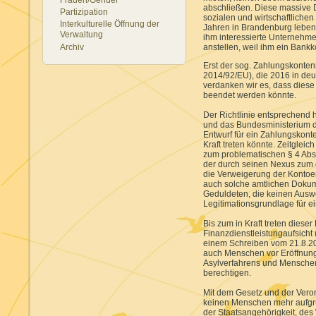
abschließen. Diese massive D
Partizipation
sozialen und wirtschaftlichen 
Interkulturelle Öffnung der
Jahren in Brandenburg leben
Verwaltung
ihm interessierte Unternehm
Archiv
anstellen, weil ihm ein Bankko
Erst der sog. Zahlungskonten
2014/92/EU), die 2016 in de
verdanken wir es, dass diese
beendet werden könnte.
Der Richtlinie entsprechend
und das Bundesministerium de
Entwurf für ein Zahlungskont
Kraft treten könnte. Zeitglei
zum problematischen § 4 Abs
der durch seinen Nexus zum 
die Verweigerung der Kontoer
auch solche amtlichen Dokum
Geduldeten, die keinen Auswe
Legitimationsgrundlage für 
Bis zum in Kraft treten diese
Finanzdienstleistungaufsicht 
einem Schreiben vom 21.8.20
auch Menschen vor Eröffnung
Asylverfahrens und Menschen
berechtigen.
Mit dem Gesetz und der Veror
keinen Menschen mehr aufg
der Staatsangehörigkeit, des