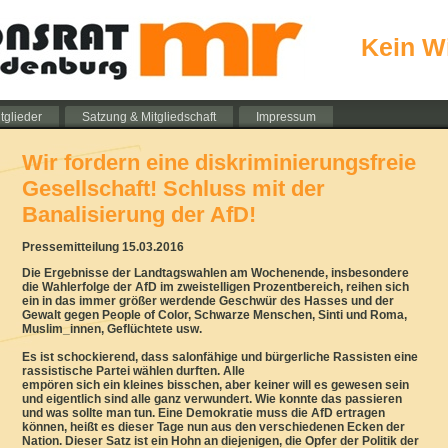
Kein W
tglieder
Satzung & Mitgliedschaft
Impressum
Wir fordern eine diskriminierungsfreie
Gesellschaft! Schluss mit der
Banalisierung der AfD!
Pressemitteilung 15.03.2016
Die Ergebnisse der Landtagswahlen am Wochenende, insbesondere
die Wahlerfolge der AfD im zweistelligen Prozentbereich, reihen sich
ein in das immer größer werdende Geschwür des Hasses und der
Gewalt gegen People of Color, Schwarze Menschen, Sinti und Roma,
Muslim_innen, Geflüchtete usw.
Es ist schockierend, dass salonfähige und bürgerliche Rassisten eine
rassistische Partei wählen durften. Alle
empören sich ein kleines bisschen, aber keiner will es gewesen sein
und eigentlich sind alle ganz verwundert. Wie konnte das passieren
und was sollte man tun. Eine Demokratie muss die AfD ertragen
können, heißt es dieser Tage nun aus den verschiedenen Ecken der
Nation. Dieser Satz ist ein Hohn an diejenigen, die Opfer der Politik der