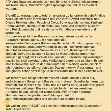
AfD sind. Statt uns zu schützen und für unsere Sicherheit zu sorgen,
soll Rassismus, Minderwertigkeitspropaganda und Hass toleriert
werden.
Die AfD zu ertragen, zu tolerieren und/oder zu ignorieren ist ein Privileg
derer, die nicht von ihrem Hass und von ihrer Gewalt betroffen sind.
Dieses Privileg haben People of Color, Schwarze Menschen, Sinti und
Roma, Muslim_innen, Geflüchtete usw. nicht. Auf unserem Rücken
wird Politik gemacht und rassistische Verhältnisse erweitert und
verfestigt.
Und weil wir nicht über Rassismus reden, nutzen rassistische
Agitatoren diese Lücke, um angesichts des
europaweiten Versagens fliehenden Menschen Schutz zu gewähren,
nicht Solidarität praktisch werden zu lassen – sondern nationale
Identität zu adressieren. Sei es als ‚Grenzen‘, ‚Kontingente‘ oder
einfach ‚Volk‘, Das deutsche Selbst-be-wusstsein ist immer noch
völkisch geprägt, weil sich dieses Land der Einwanderung verweigert
hat. Es hat sich geweigert eine vielfältige Demokratie zu leben. Es soll
eine Demokratie sein, in der 'man unter sich' bleiben wollte, die nicht
mit irgendwem geteilt werden darf. Das nennen wir Rassismus - und
das gibt es schon sehr lange in Deutschland, und leider nicht nur hier.
Wir fordern alle zivilgesellschaftlichen Kräfte und die Politik auf,
endlich unsere Sorgen und Rassismus in dieser Gesellschaft ernst zu
nehmen. Wir fordern eine Politik und ein Klima der Null-Toleranz gegen
Rassisten und gegen Rassismus. Wir fordern einen vereinten
Aufstand gegen Feinde der Demokratie. Wir fordern sofortige
Maßnahmen in der politischen Bildungsarbeit für
diskriminierungssensible und rassismuskritische Inhalte!
Wir wollen unser RECHT auf eine diskriminierungsfreie Gesellschaft!
Jetzt! Hier! Sofort!