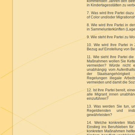
kommenden Jahren den Betr
in Kindertagesstätten zu ver
7. Was wird Ihre Partei dazu
of Color und/oder Migrations
8. Wie wird Ihre Partei in 
in Sammelunterkünften (Lag
9. Wie steht Ihre Partei zu W
10. Wie wird Ihre Partei in
Bezug auf Einstellung von B
11. Wie sieht Ihre Partei d
Maßnahmen wollen Sie Ketten
vermeiden? Würde nicht ein
unabhängig vom Aufenthaltst
der Staatsangehörigkeit
Regelungen illegale Arbeit
vermeiden und damit die So
12. Ist Ihre Partei bereit, e
alle Migrant_innen unabhäng
einzuführen?
13. Was werden Sie tun, u
Regeldiensten und ins
gewährleisten?
14. Welche konkreten Maß
Einstieg ins Berufsleben fü
konkreten Maßnahmen helfen 