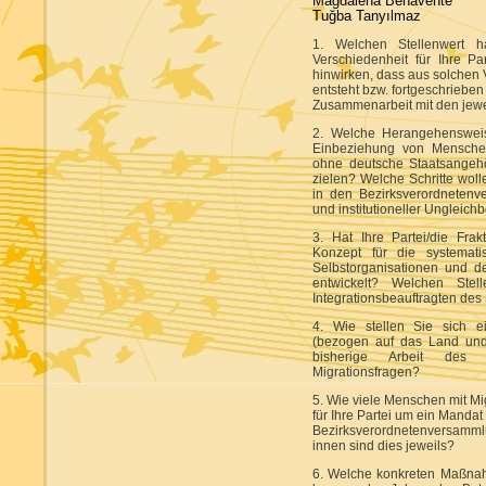
Magdalena Benavente
Tuğba Tanyılmaz
1. Welchen Stellenwert ha
Verschiedenheit für Ihre P
hinwirken, dass aus solchen 
entsteht bzw. fortgeschrieben
Zusammenarbeit mit den jewe
2. Welche Herangehensweise
Einbeziehung von Menschen
ohne deutsche Staatsangehö
zielen? Welche Schritte wol
in den Bezirksverordnetenv
und institutioneller Unglei
3. Hat Ihre Partei/die Fra
Konzept für die systemati
Selbstorganisationen und 
entwickelt? Welchen Stel
Integrationsbeauftragten des 
4. Wie stellen Sie sich ei
(bezogen auf das Land und 
bisherige Arbeit des L
Migrationsfragen?
5. Wie viele Menschen mit Mi
für Ihre Partei um ein Manda
Bezirksverordnetenversammlu
innen sind dies jeweils?
6. Welche konkreten Maßnahm