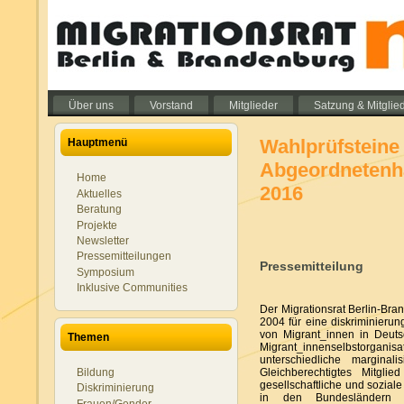
Über uns
Vorstand
Mitglieder
Satzung & Mitglie
Wahlprüfsteine 
Hauptmenü
Abgeordnetenh
Home
2016
Aktuelles
Beratung
Projekte
Newsletter
Pressemitteilungen
Pressemitteilung
Symposium
Inklusive Communities
Der Migrationsrat Berlin-Bran
2004 für eine diskriminierung
von Migrant_innen in Deut
Themen
Migrant_innenselbstorganisat
unterschiedliche marginal
Gleichberechtigtes Mitgli
Bildung
gesellschaftliche und sozial
Diskriminierung
in den Bundesländern 
Frauen/Gender