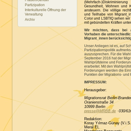
(Mehrfach-)Diskriminierung
Partizipation
Gesundheit, Wohnen und Ku
Interkulturelle Öffnung der
ansteuern. Die völlige recht
und Teilhabe von Migrant_i
Verwaltung
Color und LSBTIQ sehen wir a
Archiv
mit gebündelten Kräften unter
Wir möchten, dass bei al
Vorhaben die unterschiedli
Migrant_innen berücksichti
Unser Anliegen ist es, auf Sc
Partizipationspolitik aufme
auszusprechen. Für die Wahl
September 2016 hat der Migra
Wahlprüfsteine und Forderun
erarbeitet. Mit den Wahlprüf
Forderungen werden die Eins
Punkten der Migrations- und Pa
IMPRESSUM:
Herausgeber:
Migrationsrat Berlin-Brande
Oranienstraße 34
10999 Berlin
presse@MRBB.de
·
030/61
Redaktion:
Koray Yılmaz-Günay (V.i.S.
Meral El,