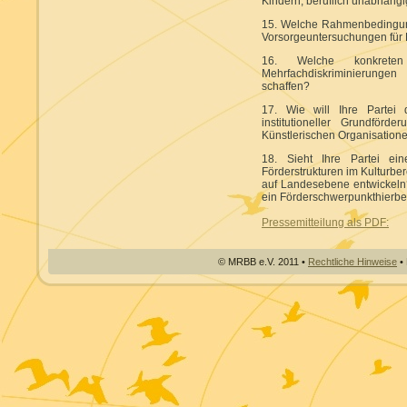
Kindern, beruflich unabhäng
15. Welche Rahmenbedingung
Vorsorgeuntersuchungen für 
16. Welche konkret
Mehrfachdiskriminierungen
schaffen?
17. Wie will Ihre Partei 
institutioneller Grundför
Künstlerischen Organisation
18. Sieht Ihre Partei ein
Förderstrukturen im Kulturber
auf Landesebene entwickeln?
ein Förderschwerpunkthierbe
Pressemitteilung als PDF:
© MRBB e.V. 2011 •
Rechtliche Hinweise
• 