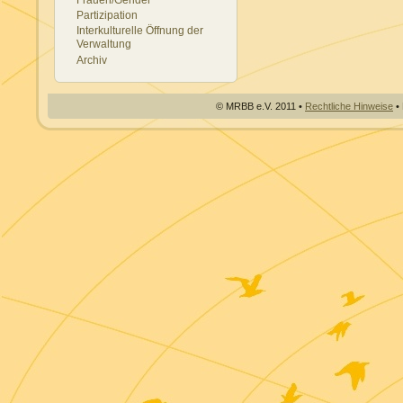
Partizipation
Interkulturelle Öffnung der
Verwaltung
Archiv
© MRBB e.V. 2011 •
Rechtliche Hinweise
• 