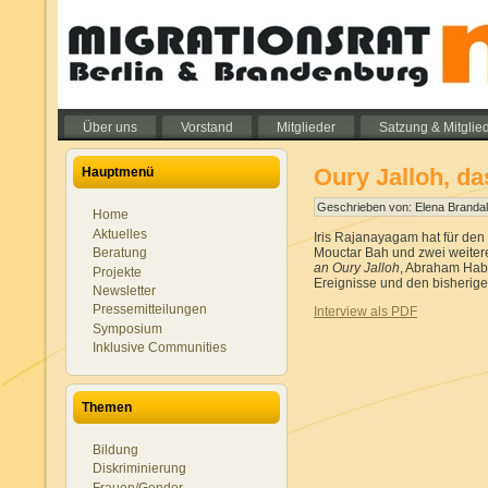
Über uns
Vorstand
Mitglieder
Satzung & Mitglie
Oury Jalloh, d
Hauptmenü
Geschrieben von: Elena Brandal
Home
Aktuelles
Iris Rajanayagam
hat für den
Mouctar Bah und zwei weitere
Beratung
an Oury Jalloh
, Abraham Hab
Projekte
Ereignisse und den bisherig
Newsletter
Pressemitteilungen
Interview als PDF
Symposium
Inklusive Communities
Themen
Bildung
Diskriminierung
Frauen/Gender