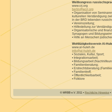
Weltkongress russischsprac
www.crj.org
berlin@wcrj.org
• Organisation von Seminaren
kulturellen Verständigung zw
in der BRD lebenden russich
• Vereinszeitung;
• Hilfestellung zur Verständ
• Organisatorische und finanz
Synagogen und Bildungseinr
• Hilfe an Menschen jüdische
Wohltätigkeitsverein Al-Hule
www.al-huleh.de
info@al-huleh.de
• Soziales, Kultur, Sport;
• Integrationsarbeit;
• Bildungsarbeit (Nachhilfeun
• Familienberatung;
• Erstrechtsberatung (Familie
• Familientreff;
• Öffentlichkeitsarbeit;
• Folklore
© MRBB e.V. 2011 •
Rechtliche Hinweise
• 