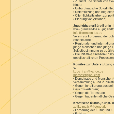
• Zuflucht und Schutz von Ge
Kinder;
• Unbürokratische Soforthilfe;
• Unterstützung und begleite
• Öffentlichkeitsarbeit zur po
• Planung von Aktionen;
JugendtheaterBüro Berlin - I
www.grenzen-los.eu/jugendth
info@grenzen-los.eu
Verein zur Förderung der poli
Stadtteilarbeit.
• Regionaler und internationa
junge Menschen und junge Er
Selbstbestimmung zu befähi
• Die Initiative Grenzen-Los! 
gesellschaftlichen Prozessen
Komitee zur Unterstützung d
V.
kupg_iran@yahoo.de
mossafer@aol.com
• Demokratie und Menschenre
Versammlungs- und Publikation
• Gegen Inhaftierung aus poli
Gerichtsverfahren;
• Gegen die Todestrafe;
• Gegen frauenfeindliche Gese
Kroatische Kultur-, Kunst- 
zeljko.matic@freenet.de
• Förderung der Kultur und Ku
• Folklore;