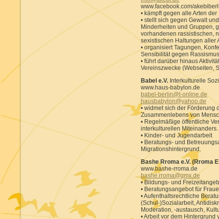
www.facebook.com/akebiberl
• kämpft gegen alle Arten d
• stellt sich gegen Gewalt un
Minderheiten und Gruppen, 
vorhandenen rassistischen, na
sexistischen Haltungen aller A
• organisiert Tagungen, Kon
Sensibilität gegen Rassismus
• führt darüber hinaus Aktivit
Vereinszwecke (Webseiten, Soc
Babel e.V.
Interkulturelle Sozi
www.haus-babylon.de
babel-berlin@t-online.de
hausbabylon@yahoo.de
• widmet sich der Förderung d
Zusammenlebens von Menschen
• Regelmäßige öffentliche V
interkulturellen Miteinanders.
• Kinder- und Jugendarbeit
• Beratungs- und Betreuungs
Migrationshintergrund.
Bashe Rroma e.V. (Rroma El
www.bashe-rroma.de
bashe.rroma@gmx.de
• Bildungs- und Freizeitange
• Beratungsangebot für Fraue
• Aufenthaltsrechtliche Beratu
(Schul-)Sozialarbeit, Antidis
Moderation, -austausch, Kultu
• Arbeit vor dem Hintergrund