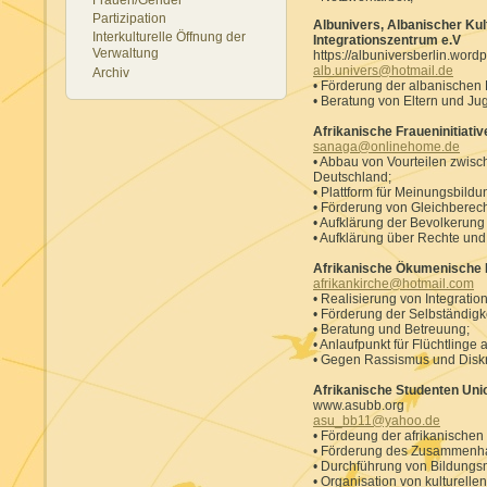
Partizipation
Albunivers, Albanischer Kul
Interkulturelle Öffnung der
Integrationszentrum e.V
Verwaltung
https://albuniversberlin.word
alb.univers@hotmail.de
Archiv
• Förderung der albanischen 
• Beratung von Eltern und Ju
Afrikanische Fraueninitiative
sanaga@onlinehome.de
• Abbau von Vourteilen zwis
Deutschland;
• Plattform für Meinungsbildu
• Förderung von Gleichberec
• Aufklärung der Bevolkerung
• Aufklärung über Rechte und 
Afrikanische Ökumenische K
afrikankirche@hotmail.com
• Realisierung von Integratio
• Förderung der Selbständigk
• Beratung und Betreuung;
• Anlaufpunkt für Flüchtlinge a
• Gegen Rassismus und Diskr
Afrikanische Studenten Uni
www.asubb.org
asu_bb11@yahoo.de
• Fördeung der afrikanischen
• Förderung des Zusammenhal
• Durchführung von Bildun
• Organisation von kulturelle