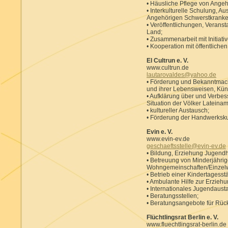
• Häusliche Pflege von Ange
• Interkulturelle Schulung, A
Angehörigen Schwerstkranke
• Veröffentlichungen, Verans
Land;
• Zusammenarbeit mit Initiativ
• Kooperation mit öffentlichen
El Cultrun e. V.
www.cultrun.de
lautarovaldes@yahoo.de
• Förderung und Bekanntmach
und ihrer Lebensweisen, Küns
• Aufklärung über und Verbe
Situation der Völker Lateinam
• kultureller Austausch;
• Förderung der Handwerksku
Evin e. V.
www.evin-ev.de
geschaeftsstelle@evin-ev.de
• Bildung, Erziehung Jugendhi
• Betreuung von Minderjähri
Wohngemeinschaften/Einzel
• Betrieb einer Kindertagesst
• Ambulante Hilfe zur Erzieh
• Internationales Jugendaust
• Beratungsstellen;
• Beratungsangebote für Rüc
Flüchtlingsrat Berlin e. V.
www.fluechtlingsrat-berlin.de