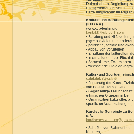
Dolmetschern, Begleitung zu
• Tätig werden als Vormundsc
Betreuungsverein für Migrant
Kontakt und Beratungsstelle
(KuB e.V.)
www.kub-berlin.org
kontakt@kub-berlin.org
• Beratung und Hilfestellung i
psychosozialen und anderen 
• politische, soziale und ök
• Abbau von Vorurteilen
• Erhaltung der kulturellen Ide
• Informationen über Flüchthi
• Sprachkurse, Exkursionen
• wechselnde Projekte (bspw.
Kultur- und Sportgemeinsch
safetaleka@web.de
• Förderung der Kunst, Erzieh
von Bosnia-Herzegovina;
• Gegenseitige Freundschaft
ethnischen Gruppen in Berlin
• Organisation kultureller, bi
sportlicher Veranstaltungen;
Kurdische Gemeinde zu Ber
e. V.
kurdisches.zentrum@gmx.ne
• Schaffen von Rahmenbeding
Kulturen;