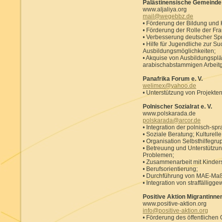
Palästinensische Gemeinde 
www.aljaliya.org
mail@wegebbz.de
• Förderung der Bildung und K
• Förderung der Rolle der Fra
• Verbesserung deutscher Sp
• Hilfe für Jugendliche zur S
Ausbildungsmöglichkeiten;
• Akquise von Ausbildungsplä
arabischabstammigen Arbeit
Panafrika Forum e. V.
welimex@yahoo.de
• Unterstützung von Projekten
Polnischer Sozialrat e. V.
www.polskarada.de
polskarada@arcor.de
• Integration der polnisch-sp
• Soziale Beratung; Kulturell
• Organisation Selbsthilfegr
• Betreuung und Unterstützun
Problemen;
• Zusammenarbeit mit Kinder
• Berufsorientierung;
• Durchführung von MAE-Ma
• Integration von straffällig
Positive Aktion Migrantinne
www.positive-aktion.org
info@positive-aktion.org
• Förderung des öffentliche