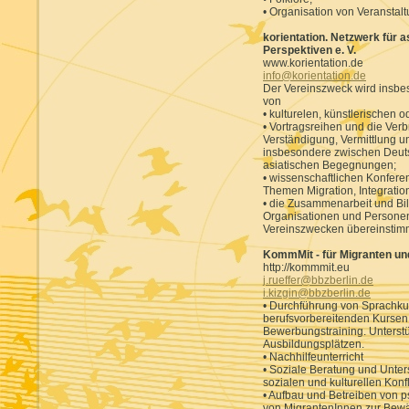
• Organisation von Veranstalt
korientation. Netzwerk für 
Perspektiven e. V.
www.korientation.de
info@korientation.de
Der Vereinszweck wird insbes
von
• kulturelen, künstlerischen 
• Vortragsreihen und die Verb
Verständigung, Vermittlung u
insbesondere zwischen Deuts
asiatischen Begegnungen;
• wissenschaftlichen Konfer
Themen Migration, Integration, 
• die Zusammenarbeit und Bi
Organisationen und Personen
Vereinszwecken übereinstimm
KommMit - für Migranten und 
http://kommmit.eu
j.rueffer@bbzberlin.de
i.kizgin@bbzberlin.de
• Durchführung von Sprachku
berufsvorbereitenden Kursen 
Bewerbungstraining. Unterst
Ausbildungsplätzen.
• Nachhilfeunterricht
• Soziale Beratung und Unters
sozialen und kulturellen Konfl
• Aufbau und Betreiben von p
von MigrantenInnen zur Bewäl