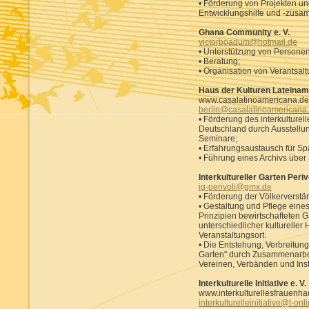
• Förderung von Projekten un
Entwicklungshilfe und -zusa
Ghana Community e. V.
victorboadum@hotmail.de
• Unterstützung von Personen
• Beratung;
• Organisation von Verantsal
Haus der Kulturen Lateiname
www.casalatinoamericana.de
berlin@casalatinoamericana
• Förderung des interkulture
Deutschland durch Ausstellun
Seminare;
• Erfahrungsaustausch für S
• Führung eines Archivs über
Interkultureller Garten Perivo
ig-perivoli@gmx.de
• Förderung der Völkerverstä
• Gestaltung und Pflege ein
Prinzipien bewirtschafteten
unterschiedlicher kultureller
Veranstaltungsort.
• Die Entstehung, Verbreitung
Garten" durch Zusammenarbei
Vereinen, Verbänden und Inst
Interkulturelle Initiative e. V.
www.interkulturellesfrauenha
interkulturelleinitiative@t-onl