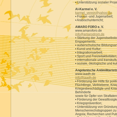
• Unterstützung sozialer Proje
Al-Karmel e. V.
karmel_verein@yahoo.de
• Frauen -und Jugenarbeit;
• Arabischunterricht;
AMARO FORO e. V.
www.amaroforo.de
info@amarodrom.de
• Stärkung der Jugendselbst
Engagements;
• außerschulische Bildungsa
• Kunst und Kultur;
• Integrationsarbeit;
• Sport und Freizeitaktivitäten
• internationale und transkult
• soziale, ökologische und kul
Angolanische Antimilitaristi
www.iaadh.de
info@iaadh.de
• Förderung der Hilfe für polit
Flüchtlinge, Vertriebene, Krie
Kriegesbeschädigte und Krie
Behinderte
sowie für Opfer von Straftaten
• Förderung der Gewaltlosigke
• Kriegsprävention;
• Unterstützung von Gründun
Menschenrechstsgruppen zu P
Angola; Recherchen und Publ