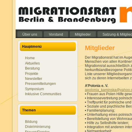
Über uns
Vorstand
Mitglieder
Satzung & Mitglie
Mitglieder
Hauptmenü
Der Migrationsrat hat im Auge
Home
Menschen von allen Kontinen
Aktuelles
Migrationsrat ausschließlich
Beratung
herkunftslandbezogene Politik
Projekte
Liste unserer Mitgliedsorgani
sich zu deren Internetseiten
Newsletter
Pressemitteilungen
A’Polonia e. V.
Symposium
apolonia_kaminska@yahoo.
Inklusive Communities
• Frauen aus Polen Hilfe gew
• Interessevertretung polnisc
• Treffpunkt für polnische un
• Soziale und psychische Be
Themen
• Familienplanung;
• Unterhaltung eines polnisc
• Bereitstellung von Wohnrau
Bildung
• Hilfe zu Selbsthilfe leisten;
Diskriminierung
• Integration mit anderen int
• Netzwerkarbeit;
Frauen/Gender