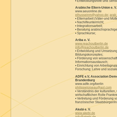
• Entwicklungshilfe und Sensib
Arabische Eltern-Union e. V.
www.aeuonline.de
elhusseinm@yahoo.de
;
arab
• Elternarbeit (Väter-und Müt
• Nachilfeunterrricht;
• Integrationsarbeit;
• Beratung arabischsprachige
• Sprachkurse;
Ariba e. V.
www.reachoutberlin.de
info@reachoutberlin.de
• Entwicklung und Umsetzung e
Bildungskonzeptes;
• Förderung von wissenschaf
Informationsaustausch;
• Einrichtung von Arbeitsgrupp
Forschung; Lehre und soziale
ADFE e.V, Association Democ
Brandenburg
www.adfe.org/berlin
philippeloiseau@aol.com
• Verständnis der kulturellen
wirtschaftlichen Rolle Frankr
• Vertretung und Förderung v
französischer Staatsbürger/i
Akebi e. V.
www.akebi.de
info@akebi.de