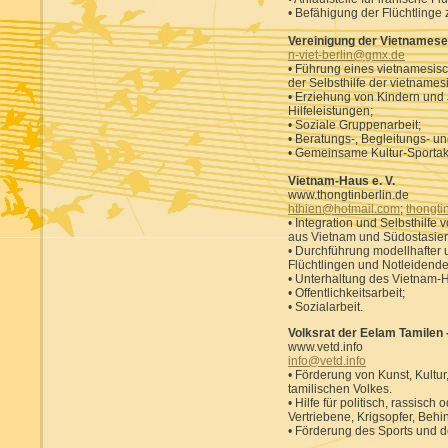
• Befähigung der Flüchtlinge z
Vereinigung der Vietnamese
n-viet-berlin@gmx.de
• Führung eines vietnamesis
der Selbsthilfe der vietname
• Erziehung von Kindern und
Hilfeleistungen;
• Soziale Gruppenarbeit;
• Beratungs-, Begleitungs- un
• Gemeinsame Kultur-Sportakt
Vietnam-Haus e. V.
www.thongtinberlin.de
hthien@hotmail.com
;
thongt
• Integration und Selbsthilfe
aus Vietnam und Südostasien
• Durchführung modellhafter
Flüchtlingen und Notleidende
• Unterhaltung des Vietnam-H
• Offentlichkeitsarbeit;
• Sozialarbeit.
Volksrat der Eelam Tamilen 
www.vetd.info
info@vetd.info
• Förderung von Kunst, Kultur
tamilischen Volkes.
• Hilfe für politisch, rassisch 
Vertriebene, Krigsopfer, Behin
• Förderung des Sports und de