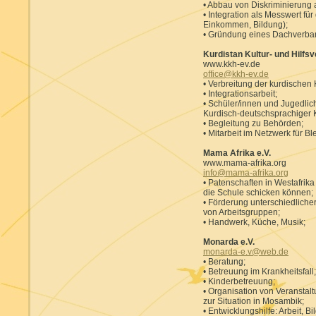
• Abbau von Diskriminierung 
• Integration als Messwert für
Einkommen, Bildung);
• Gründung eines Dachverband
Kurdistan Kultur- und Hilfsve
www.kkh-ev.de
office@kkh-ev.de
• Verbreitung der kurdischen K
• Integrationsarbeit;
• Schüler/innen und Jugedlic
Kurdisch-deutschsprachiger 
• Begleitung zu Behörden;
• Mitarbeit im Netzwerk für Bl
Mama Afrika e.V.
www.mama-afrika.org
info@mama-afrika.org
• Patenschaften in Westafrik
die Schule schicken können;
• Förderung unterschiedlicher
von Arbeitsgruppen;
• Handwerk, Küche, Musik;
Monarda e.V.
monarda-e.v@web.de
• Beratung;
• Betreuung im Krankheitsfall;
• Kinderbetreuung;
• Organisation von Veranstal
zur Situation in Mosambik;
• Entwicklungshilfe: Arbeit, 