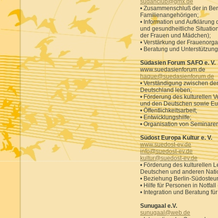
sudanclub@gmx.de
• Zusammenschluß der in Ber
Familienangehörigen;
• Information und Aufklärung
und gesundheitliche Situati
der Frauen und Mädchen);
• Verstärkung der Frauenorga
• Beratung und Unterstützung
Südasien Forum SAFO e. V.
www.suedasienforum.de
haque@suedasienforum.de
• Verständigung zwischen den
Deutschland leben;
• Förderung des kulturellen 
und den Deutschen sowie Eu
• Öffentlichkeitsarbeit;
• Entwicklungshilfe;
• Organisation von Seminare
Südost Europa Kultur e. V.
www.suedost-ev.de
info@suedost-ev.de
kultur@suedost-ev.de
• Förderung des kulturellen 
Deutschen und anderen Natio
• Beziehung Berlin-Südosteu
• Hilfe für Personen in Notfa
• Integration und Beratung fü
Sunugaal e.V.
sunugaal@web.de