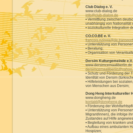
Club Dialog e. V.
www.club-dialog.de
info@club-dialog.de
• Vermittlung zwischen deut
unabhängig von Nationalität 
• soziokulturelle Integration
CO.CO.BE e. V.
francois.nzinga@de.transpor
• Unterstützung von Personen
• Beratung;
• Organisation von Verantsal
Dersim Kulturgemeinde e.V.
www.dersimcemaatiberlin.de
dersimcemaatiberlin@yahoo
• Schutz und Förderung der Tr
Identität von Dersim (türkisc
• Hilfeleistungen bei soziale
von Menschen aus Dersim;
Dong Heng Interkultureller H
www.dongheng.de
kontakt@dongheng.de
• Förderung der Wohlfarhtspfl
• Unterstützung von Persone
Migrant/innen), die infolge ih
Zustandes auf Hilfe angewies
• Begleitung von kranken un
• Aufbau eines ambulanten H
Hospizen;