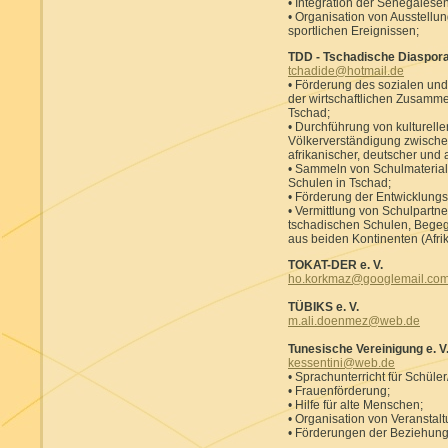
• Integration der Senegalesen
• Organisation von Ausstellun
sportlichen Ereignissen;
TDD - Tschadische Diaspora
tchadide@hotmail.de
• Förderung des sozialen und 
der wirtschaftlichen Zusamm
Tschad;
• Durchführung von kulturelle
Völkerverständigung zwische
afrikanischer, deutscher und 
• Sammeln von Schulmateriali
Schulen in Tschad;
• Förderung der Entwicklungsh
• Vermittlung von Schulpartn
tschadischen Schulen, Begeg
aus beiden Kontinenten (Afri
TOKAT-DER e. V.
ho.korkmaz@googlemail.co
TÜBIKS e. V.
m.ali.doenmez@web.de
Tunesische Vereinigung e. V
kessentini@web.de
• Sprachunterricht für Schüle
• Frauenförderung;
• Hilfe für alte Menschen;
• Organisation von Veranstalt
• Förderungen der Beziehun