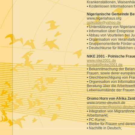
Krankenstationen, Waisenhäu
• Kostenlosen Informationen 
Nigerianische Gemeinde Berl
www.nigeriahaus.org
osikuade@yahoo.de
• Unterstützung von Nigeriane
• Information über Ereignisse 
• Abbau von Vourteilen bei J
• Organisation von Veranstalt
• Gruppenorientierte Förder-
• Deutschkurse für Mädchen 
NIKE 2001 - Polnische Frauen
www.nike2001.de
kontakt@nike2001.de
• Bekanntmachung der Belan
Frauen, sowie derer europäi
• Gleichberechtigung von Fr
• Organisation von Informat
Beratung über die Arbeitswelt
Lebensumstände der Frauen 
Oromo Horn von Afrika Zent
www.oromo-deutsch.de
oromocenter@oromo-deutsc
• Integration von Migrant/inn
Arbeitsmarkt;
• PC-Kurse;
• Bleibe für Frauen und deren 
• Nachilfe in Deutsch;