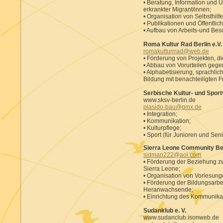
• Beratung, Information und U
erkrankter Migrant/innen;
• Organisation von Selbsthi
• Publikationen und Öffentlich
• Aufbau von Arbeits-und Bes
Roma Kultur Rad Berlin e.V.
romakulturrrad@web.de
• Förderung von Projekten, d
• Abbau von Vorurteilen geg
• Alphabetisierung, sprachlic
Bildung mit benachteiligten 
Serbische Kultur- und Sportv
www.sksv-berlin.de
plasido-bau@gmx.de
• Integration;
• Kommunikation;
• Kulturpflege;
• Sport (für Junioren und Seni
Sierra Leone Community Be
sidman222@aol.com
• Förderung der Beziehung 
Sierra Leone;
• Organisation von Vorlesun
• Förderung der Bildungsarbei
Heranwachsende;
• Einrichtung des Kommunika
Sudanklub e. V.
www.sudanclub.isonweb.de