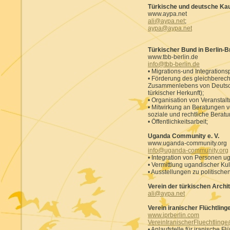
Türkische und deutsche Kauf
www.aypa.net
ali@aypa.net
;
aypa@aypa.net
Türkischer Bund in Berlin-B
www.tbb-berlin.de
info@tbb-berlin.de
• Migrations-und Integrationspo
• Förderung des gleichberech
Zusammenlebens von Deutsc
türkischer Herkunft);
• Organisation von Veranstal
• Mitwirkung an Beratungen v
soziale und rechtliche Beratu
• Öffentlichkeitsarbeit;
Uganda Community e. V.
www.uganda-community.org
info@uganda-community.org
• Integration von Personen u
• Vermittlung ugandischer Kul
• Ausstellungen zu politisch
Verein der türkischen Archi
ali@aypa.net
Verein iranischer Flüchtlinge 
www.iprberlin.com
VereinIranischerFluechtlin
• Anlaufstelle für iranische F