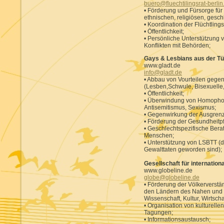
buero@fluechtilingsrat-berlin
• Förderung und Fürsorge für 
ethnischen, religiösen, gesc
• Koordination der Flüchtlings
• Öffentlichkeit;
• Persönliche Unterstützung v
Konflikten mit Behörden;
Gays & Lesbians aus der Tür
www.gladt.de
info@gladt.de
• Abbau von Vourteilen gege
(Lesben,Schwule, Bisexuelle
• Öffentlichkeit;
• Überwindung von Homophobi
Antisemitismus, Sexismus;
• Gegenwirkung der Ausgren
• Förderung der Gesundheitpf
• Geschlechtspezifische Bera
Menschen;
• Unterstützung von LSBTT (di
Gewalttaten geworden sind);
Gesellschaft für internation
www.globeline.de
globe@globeline.de
• Förderung der Völkerverst
den Ländern des Nahen und M
Wissenschaft, Kultur, Wirtschaf
• Organisation von kulturell
Tagungen;
• Informationsaustausch;