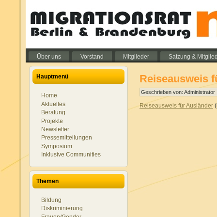
Über uns
Vorstand
Mitglieder
Satzung & Mitglie
Reiseausweis f
Hauptmenü
Geschrieben von: Administrator
Home
Aktuelles
Reiseausweis für Ausländer
(
Beratung
Projekte
Newsletter
Pressemitteilungen
Symposium
Inklusive Communities
Themen
Bildung
Diskriminierung
Frauen/Gender