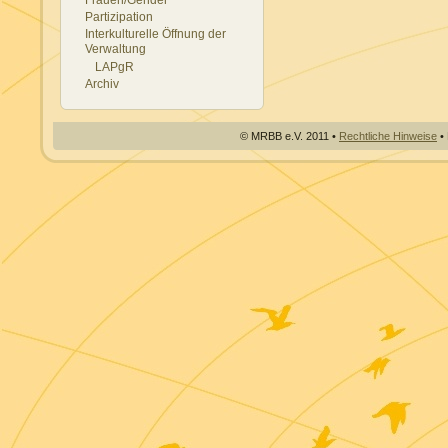
Partizipation
Interkulturelle Öffnung der
Verwaltung
LAPgR
Archiv
© MRBB e.V. 2011 •
Rechtliche Hinweise
• 